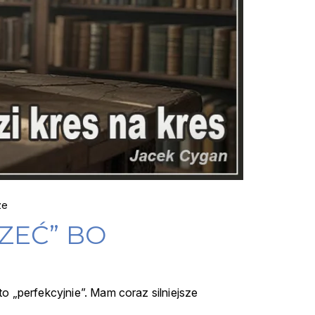
ze
ZEĆ” BO
 „perfekcyjnie”. Mam coraz silniejsze