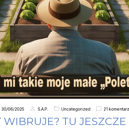
ted
30/06/2025
S.A.P.
Uncategorized
21 komentar
WIBRUJE? TU JESZCZE 