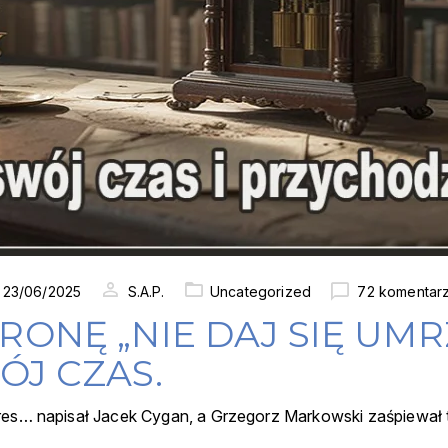
ted
23/06/2025
S.A.P.
Uncategorized
72 komentar
RONĘ „NIE DAJ SIĘ UMR
ÓJ CZAS.
es… napisał Jacek Cygan, a Grzegorz Markowski zaśpiewał to