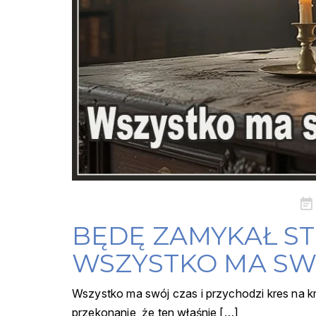
Pos
on
BĘDĘ ZAMYKAŁ ST
WSZYSTKO MA SW
Wszystko ma swój czas i przychodzi kres na kr
przekonanie, że ten właśnie […]