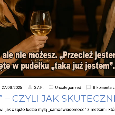
sted
27/06/2025
S.A.P.
Uncategorized
9 komentarz
” – CZYLI JAK SKUTECZN
wi, jak często ludzie mylą „samoświadomość” z metkami, któ