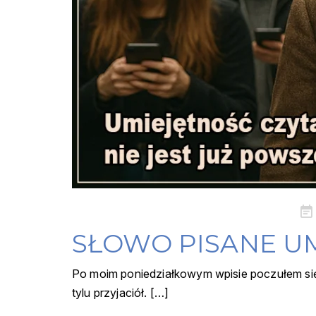
Pos
on
SŁOWO PISANE UM
Po moim poniedziałkowym wpisie poczułem się j
tylu przyjaciół. […]