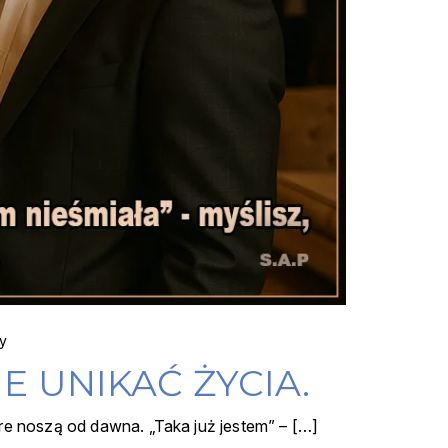
y
IE UNIKAĆ ŻYCIA.
re noszą od dawna. „Taka już jestem” – […]