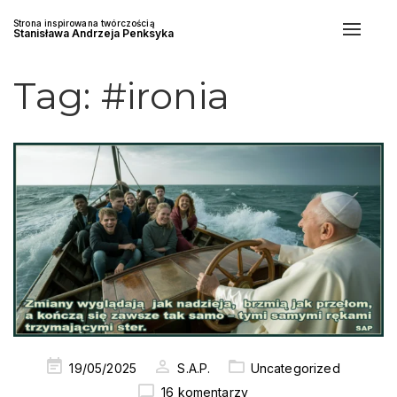
Strona inspirowana twórczością
Toggle
Stanisława Andrzeja Penksyka
naviga
Tag:
#ironia
Posted
19/05/2025
S.A.P.
Uncategorized
on
16 komentarzy