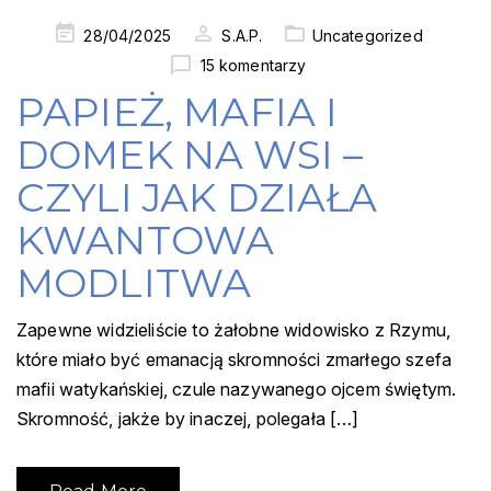
Posted
28/04/2025
S.A.P.
Uncategorized
on
15 komentarzy
PAPIEŻ, MAFIA I
DOMEK NA WSI –
CZYLI JAK DZIAŁA
KWANTOWA
MODLITWA
Zapewne widzieliście to żałobne widowisko z Rzymu,
które miało być emanacją skromności zmarłego szefa
mafii watykańskiej, czule nazywanego ojcem świętym.
Skromność, jakże by inaczej, polegała […]