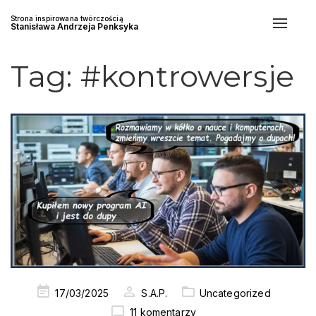
Strona inspirowana twórczością
Toggle
Stanisława Andrzeja Penksyka
naviga
Tag:
#kontrowersje
Posted
17/03/2025
S.A.P.
Uncategorized
on
11 komentarzy