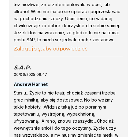
tez mozliwe, ze przefermentowalo w ocet, lub
alkohol. Wiec nie ma co sie upierac i poprzestawac
na pochodzeniu rzeczy. Ufam temu, co w danej
chwili uznaje za dobre i korzystne dla siebie samej.
Jezeli ktos ma wrazenie, ze gledze tu nie na temat
postu SAP, to niech sie jednak troche zastanowi.
Zaloguj się, aby odpowiedzieć
S.A.P.
says:
06/06/2025 09:47
Andrew Hornet
Stasiu…Życie to nie teatr, chociaż czasami trzeba
grać mimiką, aby się dostosować. No bo weźmy
takie kobiety…Widzisz taką już po porannym
tapetowaniu, wystrojoną, wypachnioną,
ufryzowaną…A rano, znowu straszydło…Chociaż
wewnętrznie anioł i do tego oczytany. Życie uczy
nas wszystkiego, a my musimy zmieniać te metki w