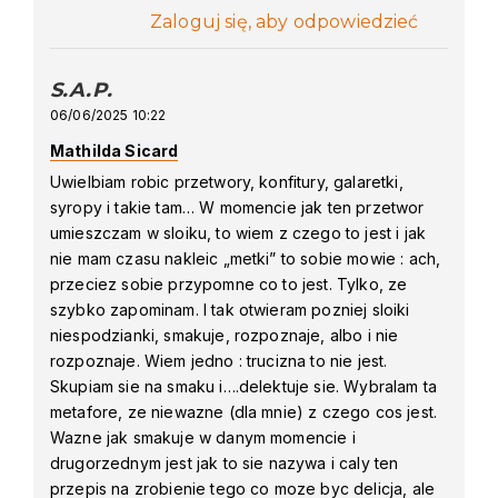
Zaloguj się, aby odpowiedzieć
S.A.P.
says:
06/06/2025 10:22
Mathilda Sicard
Uwielbiam robic przetwory, konfitury, galaretki,
syropy i takie tam… W momencie jak ten przetwor
umieszczam w sloiku, to wiem z czego to jest i jak
nie mam czasu nakleic „metki” to sobie mowie : ach,
przeciez sobie przypomne co to jest. Tylko, ze
szybko zapominam. I tak otwieram pozniej sloiki
niespodzianki, smakuje, rozpoznaje, albo i nie
rozpoznaje. Wiem jedno : trucizna to nie jest.
Skupiam sie na smaku i….delektuje sie. Wybralam ta
metafore, ze niewazne (dla mnie) z czego cos jest.
Wazne jak smakuje w danym momencie i
drugorzednym jest jak to sie nazywa i caly ten
przepis na zrobienie tego co moze byc delicja, ale