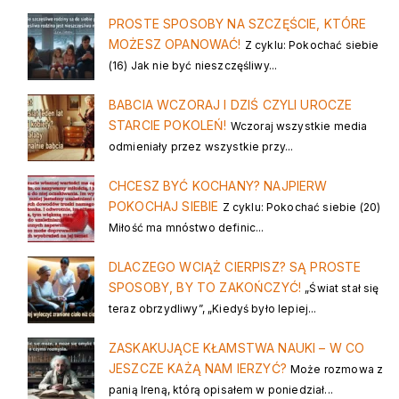
PROSTE SPOSOBY NA SZCZĘŚCIE, KTÓRE
MOŻESZ OPANOWAĆ!
Z cyklu: Pokochać siebie
(16) Jak nie być nieszczęśliwy...
BABCIA WCZORAJ I DZIŚ CZYLI UROCZE
STARCIE POKOLEŃ!
Wczoraj wszystkie media
odmieniały przez wszystkie przy...
CHCESZ BYĆ KOCHANY? NAJPIERW
POKOCHAJ SIEBIE
Z cyklu: Pokochać siebie (20)
Miłość ma mnóstwo definic...
DLACZEGO WCIĄŻ CIERPISZ? SĄ PROSTE
SPOSOBY, BY TO ZAKOŃCZYĆ!
„Świat stał się
teraz obrzydliwy”, „Kiedyś było lepiej...
ZASKAKUJĄCE KŁAMSTWA NAUKI – W CO
JESZCZE KAŻĄ NAM IERZYĆ?
Może rozmowa z
panią Ireną, którą opisałem w poniedział...