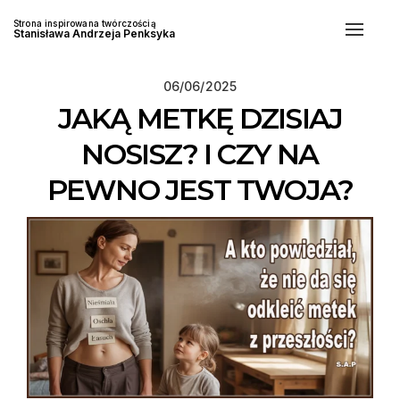
Strona inspirowana twórczością
Toggle
Stanisława Andrzeja Penksyka
naviga
Posted
06/06/2025
on
JAKĄ METKĘ DZISIAJ
NOSISZ? I CZY NA
PEWNO JEST TWOJA?