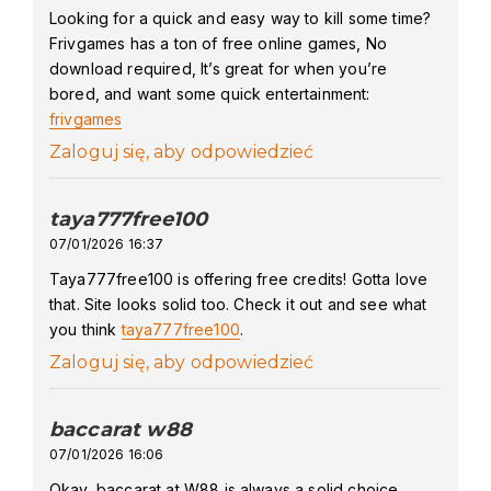
Looking for a quick and easy way to kill some time?
Frivgames has a ton of free online games, No
download required, It’s great for when you’re
bored, and want some quick entertainment:
frivgames
Zaloguj się, aby odpowiedzieć
taya777free100
says:
07/01/2026 16:37
Taya777free100 is offering free credits! Gotta love
that. Site looks solid too. Check it out and see what
you think
taya777free100
.
Zaloguj się, aby odpowiedzieć
baccarat w88
says:
07/01/2026 16:06
Okay, baccarat at W88 is always a solid choice.