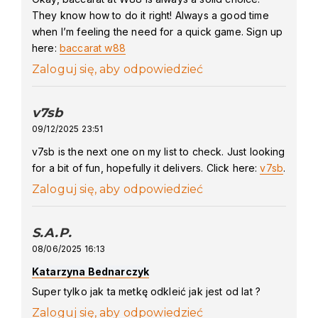
They know how to do it right! Always a good time
when I’m feeling the need for a quick game. Sign up
here:
baccarat w88
Zaloguj się, aby odpowiedzieć
v7sb
says:
09/12/2025 23:51
v7sb is the next one on my list to check. Just looking
for a bit of fun, hopefully it delivers. Click here:
v7sb
.
Zaloguj się, aby odpowiedzieć
S.A.P.
says:
08/06/2025 16:13
Katarzyna Bednarczyk
Super tylko jak ta metkę odkleić jak jest od lat ?
Zaloguj się, aby odpowiedzieć